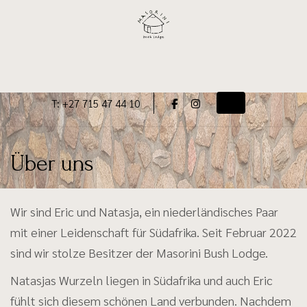
Skip
to
content
T: +27 715 47 44 10
Toggle navigati
Über uns
Wir sind Eric und Natasja, ein niederländisches Paar
mit einer Leidenschaft für Südafrika. Seit Februar 2022
sind wir stolze Besitzer der Masorini Bush Lodge.
Natasjas Wurzeln liegen in Südafrika und auch Eric
fühlt sich diesem schönen Land verbunden. Nachdem