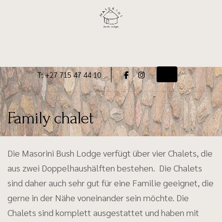
Skip
to
content
T: +27 715 47 44 10
Toggle navigati
Family chalet
Die Masorini Bush Lodge verfügt über vier Chalets, die
aus zwei Doppelhaushälften bestehen. Die Chalets
sind daher auch sehr gut für eine Familie geeignet, die
gerne in der Nähe voneinander sein möchte. Die
Chalets sind komplett ausgestattet und haben mit